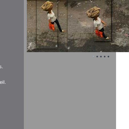
s.
il.